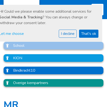
Toggl
Hi! Could we please enable some additional services for
Social Media & Tracking
? You can always change or
withdraw your consent later.
Let me choose
I decline
That's ok
School
KION
Bindkracht10
Overige kernpartners
MR