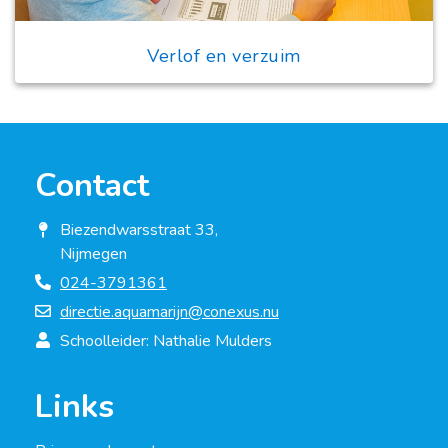
Verlof en verzuim
Contact
Biezendwarsstraat 33,
Nijmegen
024-3791361
directie.aquamarijn@conexus.nu
Schoolleider: Nathalie Mulders
Links