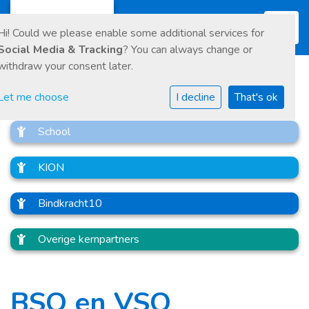
Toggl
Hi! Could we please enable some additional services for
Social Media & Tracking
? You can always change or
withdraw your consent later.
Let me choose
I decline
That's ok
School
KION
Bindkracht10
Overige kernpartners
BSO en VSO