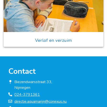
Verlof en verzuim
Contact
Biezendwarsstraat 33,
Nijmegen
024-3791361
directie.aquamarijn@conexus.nu