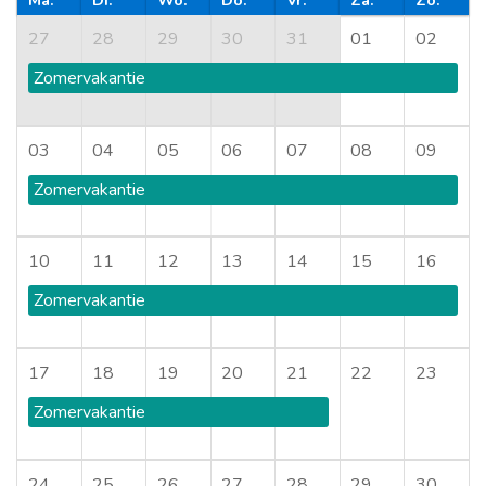
Ma.
Di.
Wo.
Do.
Vr.
Za.
Zo.
27
28
29
30
31
01
02
Zomervakantie
03
04
05
06
07
08
09
Zomervakantie
10
11
12
13
14
15
16
Zomervakantie
17
18
19
20
21
22
23
Zomervakantie
24
25
26
27
28
29
30