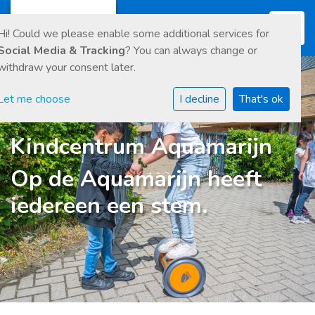
Toggl
Hi! Could we please enable some additional services for
Social Media & Tracking
? You can always change or
withdraw your consent later.
Let me choose
I decline
That's ok
Kindcentrum Aquamarijn
Op de Aquamarijn heeft
iedereen een stem.